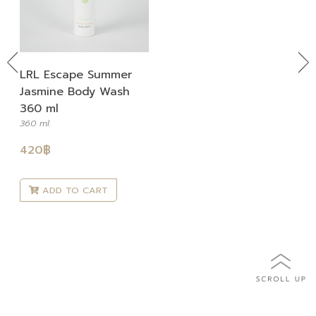
Previous
Ne
LRL Escape Summer
Jasmine Body Wash
360 ml
360 ml.
420
฿
ADD TO CART