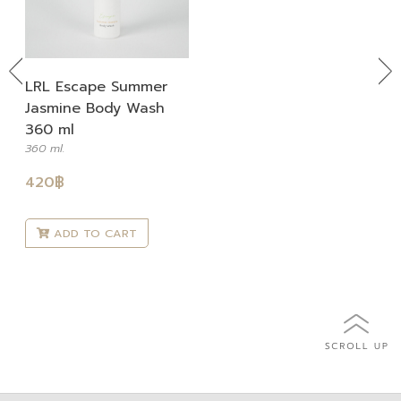
Previous
Ne
LRL Escape Summer
Jasmine Body Wash
360 ml
360 ml.
420
฿
ADD TO CART