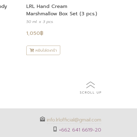
LRL Hand Cream
ody
Marshmallow Box Set (3 pcs.)
50 ml. x 3 pcs.
1,050
฿
หยิบใส่ตะกร้า
info.lrlofficial@gmail.com
+662 641 6619-20