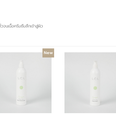
วจนเนื้อครีมซึมลึกเข้าสู่ผิว
New