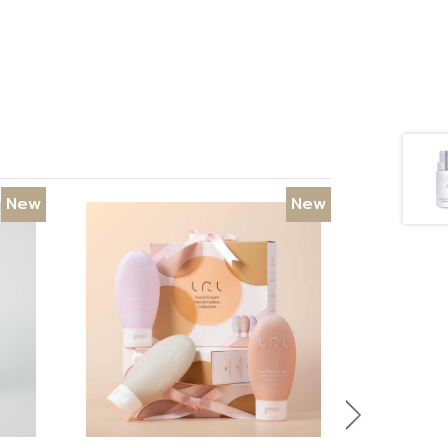
New
New
Next