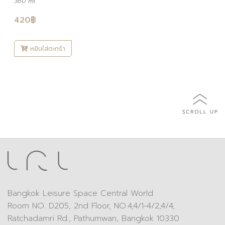
360 ml.
420
฿
หยิบใส่ตะกร้า
Bangkok Leisure Space Central World
Room NO. D205, 2nd Floor, NO.4,4/1-4/2,4/4,
Ratchadamri Rd., Pathumwan, Bangkok 10330