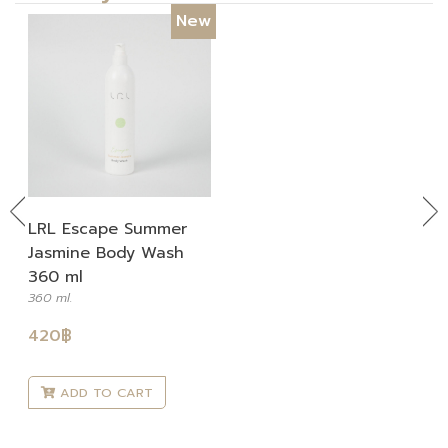
New
Previous
Ne
LRL Escape Summer
Jasmine Body Wash
360 ml
360 ml.
420
฿
ADD TO CART